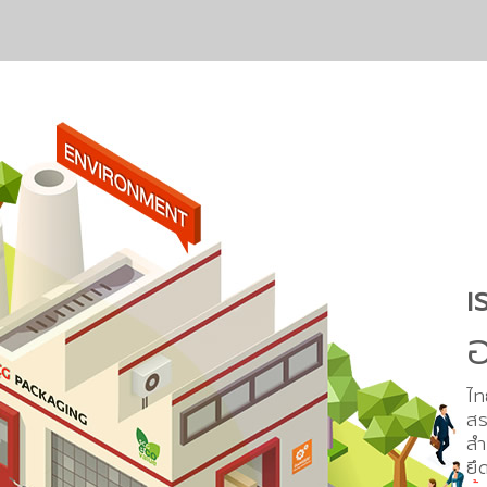
เ
อ
ไท
สร
สำ
ยึ