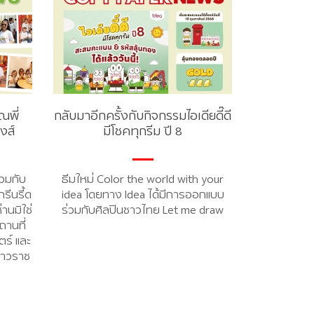
ณพี่
กลับมาอีกครั้งกับกิจกรรมไอเดียดี๊ดี
หงส์
มีโชคทุกรีม ปี 8
วมกับ
ธีมใหม่ Color the world with your
รีนรี้ด
idea โดยทาง Idea ได้มีการออกแบบ
านมิใช่
ร่วมกับศิลปินชาวไทย Let me draw
านที่
ตร์ และ
ยาวราช