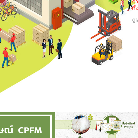
ด้
ทั
ดูเ