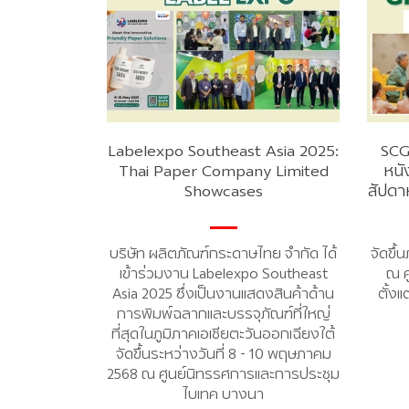
Labelexpo Southeast Asia 2025:
SCG
Thai Paper Company Limited
หนัง
Showcases
สัปดาห
บริษัท ผลิตภัณฑ์กระดาษไทย จำกัด ได้
จัดขึ้
เข้าร่วมงาน Labelexpo Southeast
ณ ศ
Asia 2025 ซึ่งเป็นงานแสดงสินค้าด้าน
ตั้งแ
การพิมพ์ฉลากและบรรจุภัณฑ์ที่ใหญ่
ที่สุดในภูมิภาคเอเชียตะวันออกเฉียงใต้
จัดขึ้นระหว่างวันที่ 8 - 10 พฤษภาคม
2568 ณ ศูนย์นิทรรศการและการประชุม
ไบเทค บางนา