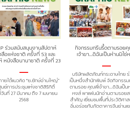
P ร่วมสนับสนุนงานสัปดาห์
กิจกรรมกรีนรี้ดตามรอยคุ
สือแห่งชาติ ครั้งที่ 53 และ
เจ้าขา...ดิฉันเป็นห่านมิใช่
์ หนังสือนานาชาติ ครั้งที่ 23
บริษัทผลิตภัณฑ์กระดาษไทย ร่
นภายใต้แนวคิด “ย.ยักษ์อ่านใหญ่”
เป็นหนึ่งสำนักพิมพ์ จัดกิจกรรมก
ูนย์การประชุมแห่งชาติสิริกิติ์
ตามรอย คุณพี่เจ้าขา…ดิฉันเป็นห่
ต่วันที่ 27 มีนาคม ถึง 7 เมษายน
หงส์ พาแฟนนักอ่านตามรอยสถ
2568
สำคัญ เยี่ยมชมพื้นที่ประวัติศาส
อิ่มอร่อยกับภัตตาคารจีนย่านเ