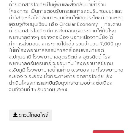
ถ่ายเอกสารไอเดียเป็นผู้พับและส่งกลับมาเข้าร่วม
โครงการ เป็นการตอบรับกระแสการลดปริมาณขยะ และ
นำวัสดุเหลือใช้กลับมาหมุนเวียนให้เกิดประโยชน์ ตามหลัก
เศรษฐกิจหมุนเวียน หรือ Circular Economy กระดาษ
ถ่ายเอกสารไอเดีย มีการส่งมอบถุงกระดาษให้กับโรง
พยาบาลต่างๆ อย่างต่อเนื่อง นอกเหนือจากนี้ยังได้
ทำการส่งมอบถุงกระดาษไปแล้ว รวมจำนวน 7,000 ถุง
ให้แก่โรงพยาบาลธรรมศาสตร์เฉลิมพระเกียรติ
จ.ปทุมธานี โรงพยาบาลอุตรดิตถ์ จ.อุตรดิตถ์ โรง
พยาบาลศรีนครินทร์ จ.ขอนแก่น โรงพยาบาลชัยภูมิ
จ.ชัยภูมิ โรงพยาบาลบ้านค่าย จ.ระยอง และโรงพยาบาล
ระยอง จ.ระยอง ซึ่งกระดาษถ่ายเอกสารไอเดีย ยัง
ดำเนินโครงการและเปิดรับถุงกระดาษอย่างต่อเนื่อง
จนถึงวันที่ 15 ธันวาคม 2564
ดาวน์โหลดไฟล์