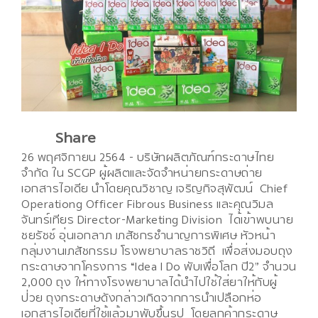
Share
26 พฤศจิกายน 2564 - บริษัทผลิตภัณฑ์กระดาษไทย
จำกัด ใน SCGP ผู้ผลิตและจัดจำหน่ายกระดาษถ่าย
เอกสารไอเดีย นำโดยคุณวิชาญ เจริญกิจสุพัฒน์ Chief
Operationg Officer Fibrous Business และ
คุณวิมล
จันทร์เทียร Director-Marketing Division
ได้เข้าพบนาย
ชยรัชช์ อุ่นเอกลาภ เภสัชกรชำนาญการพิเศษ หัวหน้า
กลุ่มงานเภสัชกรรม โรงพยาบาลราชวิถี เพื่อส่งมอบถุง
กระดาษจากโครงการ “Idea I Do พับเพื่อโลก ปี2” จำนวน
2,000 ถุง ให้ทางโรงพยาบาลได้นำไปใช้ใส่ยาให้กับผู้
ป่วย ถุงกระดาษดังกล่าวเกิดจากการนำเปลือกห่อ
เอกสารไอเดียที่ใช้แล้วมาพับขึ้นรูป โดยลูกค้ากระดาษ