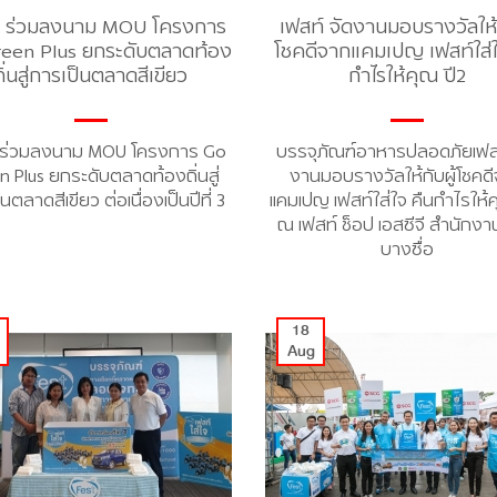
์ ร่วมลงนาม MOU โครงการ
เฟสท์ จัดงานมอบรางวัลให้ก
een Plus ยกระดับตลาดท้อง
โชคดีจากแคมเปญ เฟสท์ใส่ใ
ถิ่นสู่การเป็นตลาดสีเขียว
กำไรให้คุณ ปี2
์ ร่วมลงนาม MOU โครงการ Go
บรรจุภัณฑ์อาหารปลอดภัยเฟสท
n Plus ยกระดับตลาดท้องถิ่นสู่
งานมอบรางวัลให้กับผู้โชคด
นตลาดสีเขียว ต่อเนื่องเป็นปีที่ 3
แคมเปญ เฟสท์ใส่ใจ คืนกำไรให้ค
ณ เฟสท์ ช็อป เอสซีจี สำนักง
บางซื่อ
18
Aug