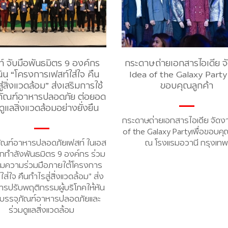
์ จับมือพันธมิตร 9 องค์กร
กระดาษถ่ายเอกสารไอเดีย จ
ิน “โครงการเฟสท์ใส่ใจ คืน
Idea of the Galaxy Party 
ู่สิ่งแวดล้อม” ส่งเสริมการใช้
ขอบคุณลูกค้า
ภัณฑ์อาหารปลอดภัย ต่อยอด
ูแลสิ่งแวดล้อมอย่างยั่งยืน
กระดาษถ่ายเอกสารไอเดีย จัดง
of the Galaxy Partyเพื่อขอบคุ
ภัณฑ์อาหารปลอดภัยเฟสท์ ในเอส
ณ โรงแรมอวานี กรุงเทพ
นึกกำลังพันธมิตร 9 องค์กร ร่วม
มความร่วมมือภายใต้โครงการ
ใส่ใจ คืนกำไรสู่สิ่งแวดล้อม” ส่ง
ารปรับพฤติกรรมผู้บริโภคให้หัน
้บรรจุภัณฑ์อาหารปลอดภัยและ
ร่วมดูแลสิ่งแวดล้อม