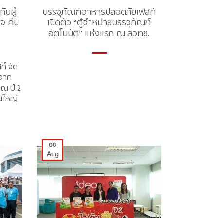
ับผู้
บรรจุภัณฑ์อาหารปลอดภัยเฟสท์
จ คืน
เปิดตัว “ตู้จำหน่ายบรรจุภัณฑ์
อัตโนมัติ” แห่งแรก ณ สวทช.
์ จัด
ีจาก
ุณ ปี 2
านใหญ่
08
Aug