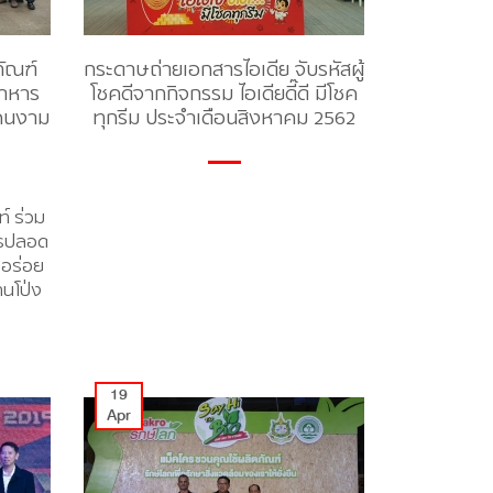
ภัณฑ์
กระดาษถ่ายเอกสารไอเดีย จับรหัสผู้
าหาร
โชคดีจากกิจกรรม ไอเดียดี๊ดี มีโชค
งคนงาม
ทุกรีม ประจำเดือนสิงหาคม 2562
์ ร่วม
ารปลอด
รอร่อย
านโป่ง
19
Apr